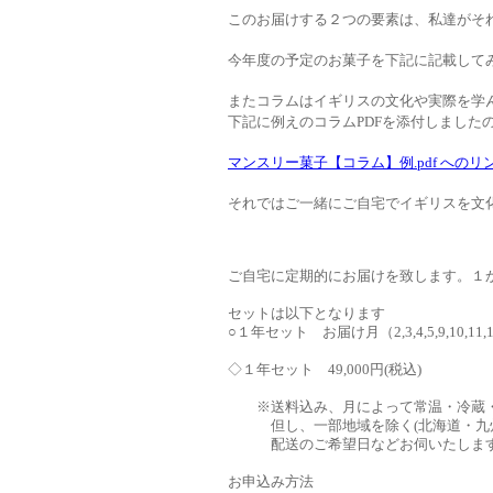
このお届けする２つの要素は、私達がそ
今年度の予定のお菓子を下記に記載してみ
またコラムはイギリスの文化や実際を学
下記に例えのコラムPDFを添付しました
マンスリー菓子【コラム】例.pdf へのリ
それではご一緒にご自宅でイギリスを文
ご自宅に定期的にお届けを致します。１
セットは以下となります
○１年セット お届け月（2,3,4,5,9,10,11
◇１年セット 49,000円(税込)
※送料込み、月によって常温・冷蔵・
但し、一部地域を除く(北海道・九州
配送のご希望日などお伺いたしま
お申込み方法