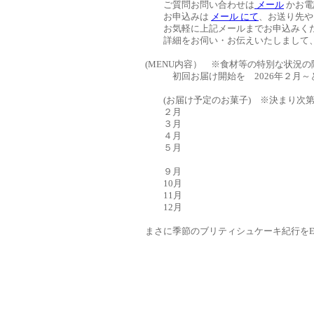
ご質問お問い合わせは
メール
かお電話 
お申込みは
メール にて
、お送り先や
お気軽に上記メールまでお申込みく
詳細をお伺い・お伝えいたしまして、
(MENU内容） ※食材等の特別な状況
初回お届け開始を 2026年２月～
(お届け予定のお菓子) ※決まり次第
２月
３月
４月
５月
９月
10月
11月
12月
まさに季節のブリティシュケーキ紀行をEn