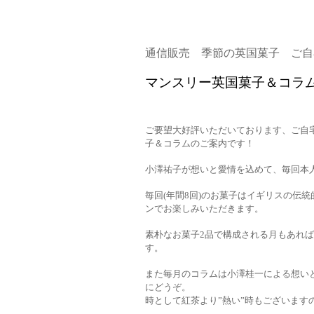
通信販売 季節の英国菓子 ご自
マンスリー英国菓子＆コラム
ご要望大好評いただいております、ご自
子＆コラムのご案内です！
小澤祐子が想いと愛情を込めて、毎回本
毎回(年間8回)のお菓子はイギリスの伝
ンでお楽しみいただきます。
素朴なお菓子2品で構成される月もあれ
す。
また毎月のコラムは小澤桂一による想い
にどうぞ。
時として紅茶より”熱い”時もございます