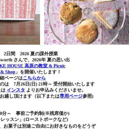
日) 2日間 2026 夏の課外授業
th さんで、2026年 夏の思い出
AKE HOUSE 高原の教室 & Picnic
 & Shop
」を開催いたします！
ジは
こちらから
7月26日(日) 21時～ 受付開始いたします
たは
インスタ
よりお申込みくださいませ。
し頂けます（以下または
専用ページ
参照)
0分～ 事前ご予約制(※残席僅か)
スン」(ローストポークなど)
は別途ご自由にお好きなものをどうぞ