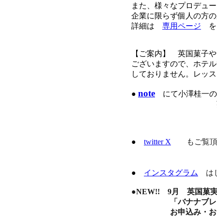
また、様々なプロデュー
企業に限らず個人の方の
詳細は
専用ページ
を
【ご案内】 英国菓子や
ございますので、ホテル
しておりません。レッス
note
●
にて小澤桂一の
英国関係や、お
●
twitter X
もご覧
●
インスタグラム
は
●NEW!! 9月 英国
「バナナブレッド
お申込み・お