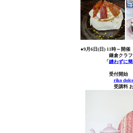
●9月6日(日) 11時～開催
鎌倉クラフトサロン ro
「
縫わずに簡
受付開始 ８月９日
riko 
受講料 お一人様 8