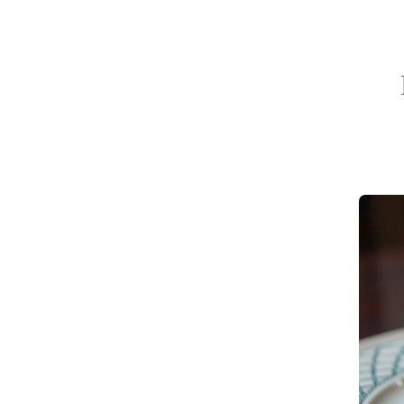
Sch
Yugaw