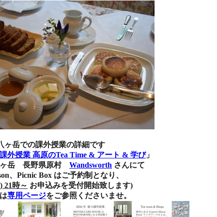
(日) 八ヶ岳での課外授業の詳細です
課外授業 高原のTea Time & アート & 学び
」
 長野県原村
Wandsworth
さんにて
icnic Box はご予約制となり、
) 21時～
お申込みを受付開始致します)
は
専用ページ
をご参照くださいませ。