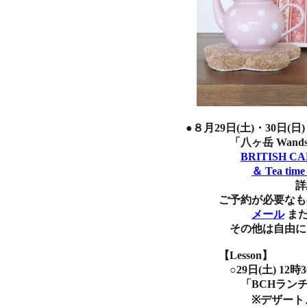
●８月29日(土)・30日(
「八ヶ岳 Wandswor
BRITISH C
＆ Tea time
詳細ペー
ご予約が必要なものは 
メール
ま
その他は自由にお越
【Lesson】
○29日(土) 12時3
「BCHランチレッ
※デザート、お菓子